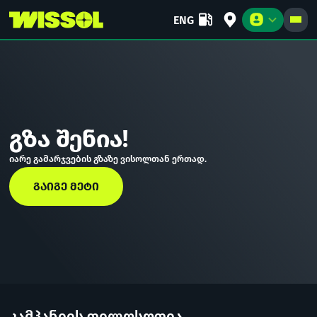
ENG
ᲑᲘᲖᲜᲔᲡᲘ
ᲡᲐᲪᲐᲚᲝ
ᲙᲝᲛᲞᲐᲜᲘᲐ
გზა შენია!
იარე გამარჯვების გზაზე ვისოლთან ერთად.
ᲒᲐᲘᲒᲔ ᲛᲔᲢᲘ
კამპანიის ფილოსოფია