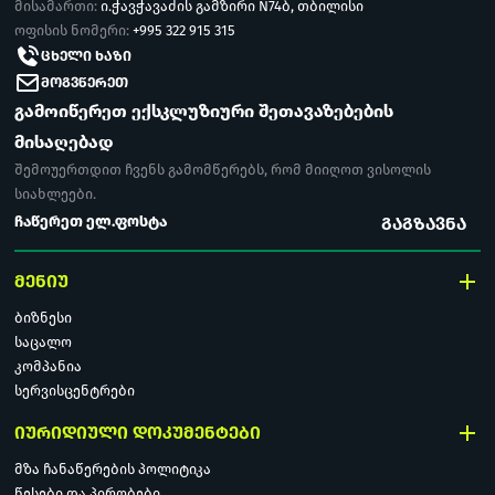
მისამართი:
ი.ჭავჭავაძის გამზირი N74ბ, თბილისი
ოფისის ნომერი:
+995 322 915 315
ᲪᲮᲔᲚᲘ ᲮᲐᲖᲘ
ᲛᲝᲒᲕᲬᲔᲠᲔᲗ
გამოიწერეთ ექსკლუზიური შეთავაზებების
მისაღებად
შემოუერთდით ჩვენს გამომწერებს, რომ მიიღოთ ვისოლის
სიახლეები.
ᲒᲐᲒᲖᲐᲕᲜᲐ
ᲛᲔᲜᲘᲣ
ბიზნესი
საცალო
კომპანია
სერვისცენტრები
ᲘᲣᲠᲘᲓᲘᲣᲚᲘ ᲓᲝᲙᲣᲛᲔᲜᲢᲔᲑᲘ
მზა ჩანაწერების პოლიტიკა
წესები და პირობები