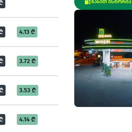
₾
ᲜᲐᲮᲔᲗ ᲘᲡᲢᲝᲠᲘᲐ
₾
4.13 ₾
₾
3.72 ₾
 ₾
3.53 ₾
₾
4.14 ₾