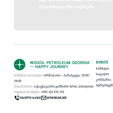
ინფორმაცია ერთ სივრცეში.
ᲛᲔᲜᲘᲣ
ბიზნესი
საცალო
სამუშაო საათები:
ორშაბათი - პარასკევი, 10:00 -
კომპანია
18:00
სერვისცე
მისამართი:
ი.ჭავჭავაძის გამზირი N74ბ, თბილისი
ოფისის ნომერი:
+995 322 915 315
ᲪᲮᲔᲚᲘ ᲮᲐᲖᲘ
ᲛᲝᲒᲕᲬᲔᲠᲔᲗ