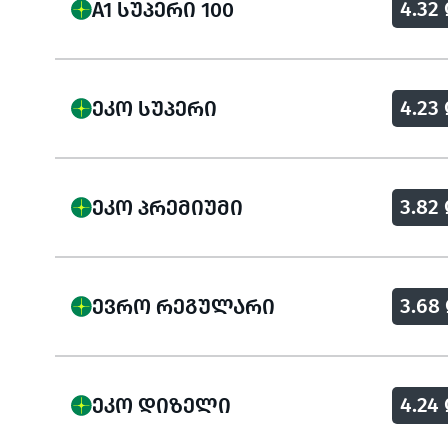
4.32 
A1 ᲡᲣᲞᲔᲠᲘ 100
4.23 
ᲔᲙᲝ ᲡᲣᲞᲔᲠᲘ
3.82 
ᲔᲙᲝ ᲞᲠᲔᲛᲘᲣᲛᲘ
3.68
ᲔᲕᲠᲝ ᲠᲔᲒᲣᲚᲐᲠᲘ
4.24 
ᲔᲙᲝ ᲓᲘᲖᲔᲚᲘ