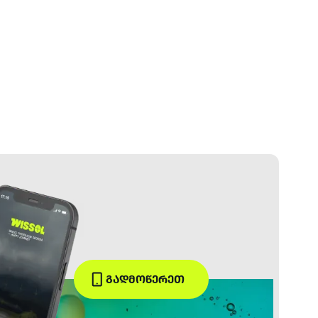
ᲒᲐᲓᲛᲝᲬᲔᲠᲔᲗ