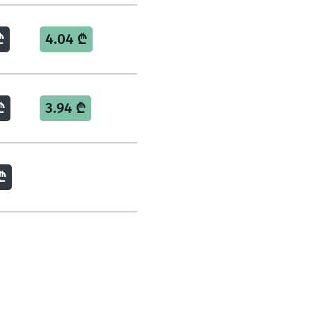
₾
4.04 ₾
₾
3.94 ₾
₾