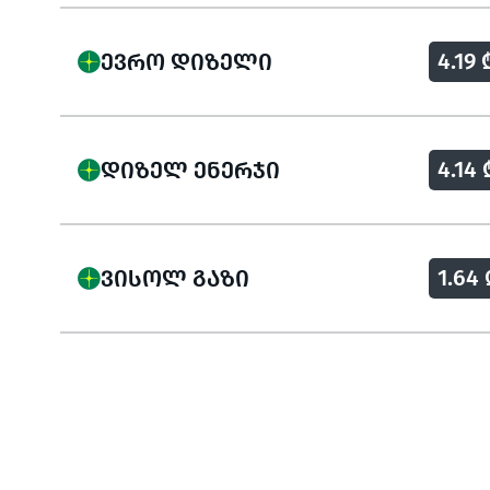
4.19 
ᲔᲕᲠᲝ ᲓᲘᲖᲔᲚᲘ
4.14 
ᲓᲘᲖᲔᲚ ᲔᲜᲔᲠᲯᲘ
1.64 
ᲕᲘᲡᲝᲚ ᲒᲐᲖᲘ