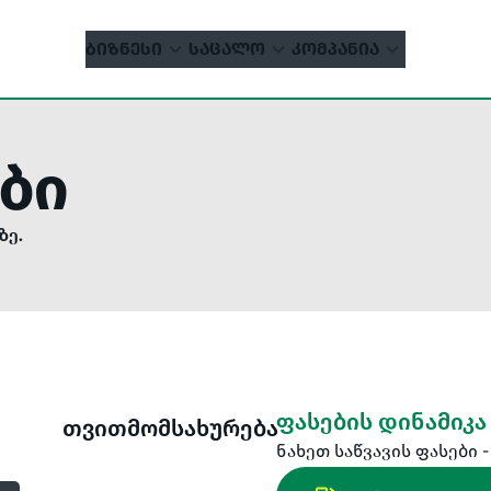
ᲑᲘᲖᲜᲔᲡᲘ
ᲡᲐᲪᲐᲚᲝ
ᲙᲝᲛᲞᲐᲜᲘᲐ
ები
ზე.
ფასების დინამიკა
თვითმომსახურება
ნახეთ საწვავის ფასები 