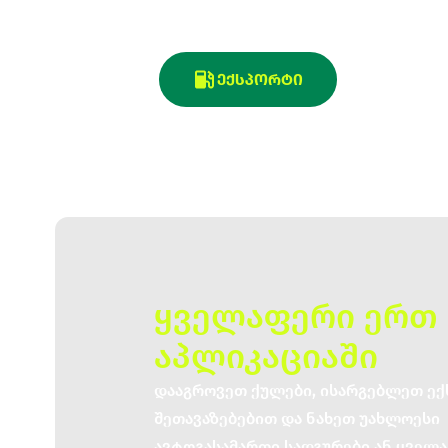
ᲔᲥᲡᲞᲝᲠᲢᲘ
ყველაფერი ერთ
აპლიკაციაში
დააგროვეთ ქულები, ისარგებლეთ ე
შეთავაზებებით და ნახეთ უახლოესი
ავტოგასამართი სადგურები ან ყველა