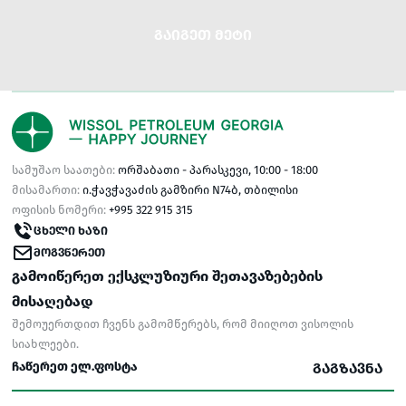
ᲒᲐᲘᲒᲔᲗ ᲛᲔᲢᲘ
სამუშაო საათები:
ორშაბათი - პარასკევი, 10:00 - 18:00
მისამართი:
ი.ჭავჭავაძის გამზირი N74ბ, თბილისი
ოფისის ნომერი:
+995 322 915 315
ᲪᲮᲔᲚᲘ ᲮᲐᲖᲘ
ᲛᲝᲒᲕᲬᲔᲠᲔᲗ
გამოიწერეთ ექსკლუზიური შეთავაზებების
მისაღებად
შემოუერთდით ჩვენს გამომწერებს, რომ მიიღოთ ვისოლის
სიახლეები.
ᲒᲐᲒᲖᲐᲕᲜᲐ