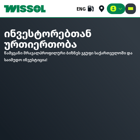
ENG
ინვესტორებთან
ურთიერთობა
ᲑᲘᲖᲜᲔᲡᲘ
ᲡᲐᲪᲐᲚᲝ
ᲙᲝᲛᲞᲐᲜᲘᲐ
წამყვანი მრავალპროფილური ბიზნეს ჯგუფი საქართველოში და
საიმედო ინვესტიცია!