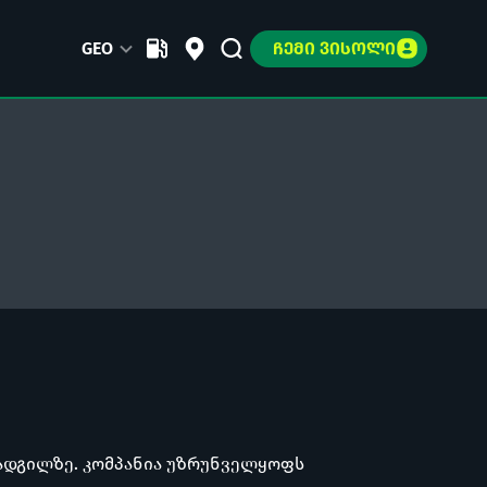
GEO
ᲩᲔᲛᲘ ᲕᲘᲡᲝᲚᲘ
 ადგილზე. კომპანია უზრუნველყოფს