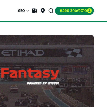
GEO
ᲩᲔᲛᲘ ᲕᲘᲡᲝᲚᲘ