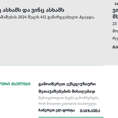
24
ც ასხამს და ვინც ასხამს
ვ
მ
აშებას 2024 წელს 412 გამარჯვებული ჰყავდა.
23
მო
რე
ᲒᲐ
ᲣᲠᲘ ᲥᲡᲔᲚᲔᲑᲘ
გამოიწერეთ ექსკლუზიური
შეთავაზებების მისაღებად
შემოუერთდით ჩვენს გამომწერებს,
რომ მიიღოთ ვისოლის სიახლეები.
ᲒᲐᲒᲖᲐᲕᲜᲐ