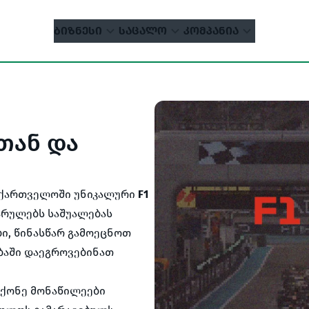
ᲑᲘᲖᲜᲔᲡᲘ
ᲡᲐᲪᲐᲚᲝ
ᲙᲝᲛᲞᲐᲜᲘᲐ
ლთან და
აქართველოში უნიკალური
F1
არულებს საშუალებას
ბი, წინასწარ გამოეცნოთ
ბაში დაეგროვებინათ
მქონე მონაწილეები